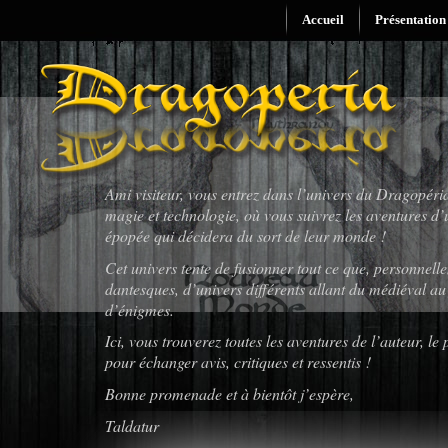
Accueil
Présentation
Ami visiteur, vous entrez dans l’univers du Dragopéria
magie et technologie, où vous suivrez les aventures d
épopée qui décidera du sort de leur monde !
Cet univers tente de fusionner tout ce que, personnell
dantesques, d’univers différents allant du médiéval au
d’énigmes.
Ici, vous trouverez toutes les aventures de l’auteur, 
pour échanger avis, critiques et ressentis !
Bonne promenade et à bientôt j’espère,
Taldatur